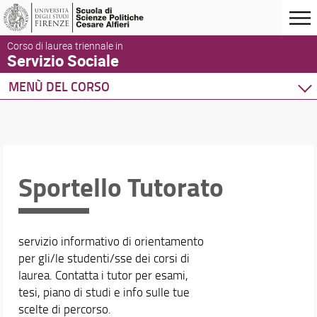
Corso di laurea triennale in
Servizio Sociale
MENÙ DEL CORSO
Home
Corso di studio
Didattica
Docenti
Sportello Tutorato
Orario e calendari
servizio informativo di orientamento
per gli/le studenti/sse dei corsi di
laurea. Contatta i tutor per esami,
tesi, piano di studi e info sulle tue
scelte di percorso.