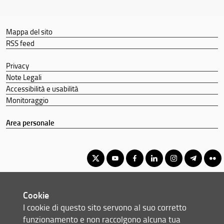
Mappa del sito
RSS feed
Privacy
Note Legali
Accessibilità e usabilità
Monitoraggio
Area personale
Corso di Laurea Triennale in Servizio Sociale
Cookie
© Copyright 2012-2026 Università degli Studi di Firenze UNIFI
I cookie di questo sito servono al suo corretto
P.IVA/Cod.Fis 01279680480
funzionamento e non raccolgono alcuna tua